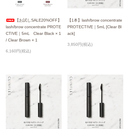
【お試しSALE20%OFF】
【1本】lash/brow concentrate
lash/brow concentrate PROTE
PROTECTIVE｜5mL [Clear Bl
CTIVE｜5mL Clear Black × 1
ack]
/ Clear Brown × 1
3,850円(税込)
6,160円(税込)