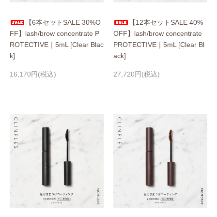
【6本セットSALE 30%O
【12本セットSALE 40%
FF】lash/brow concentrate P
OFF】lash/brow concentrate
ROTECTIVE｜5mL [Clear Blac
PROTECTIVE｜5mL [Clear Bl
k]
ack]
16,170円(税込)
27,720円(税込)