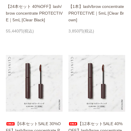
【24本セット 40%OFF】lash/
【1本】lash/brow concentrate
brow concentrate PROTECTIV
PROTECTIVE｜5mL [Clear Br
E｜5mL [Clear Black]
own]
55,440円(税込)
3,850円(税込)
【6本セットSALE 30%O
【12本セットSALE 40%
FF】lash/brow concentrate P
OFF】lash/brow concentrate